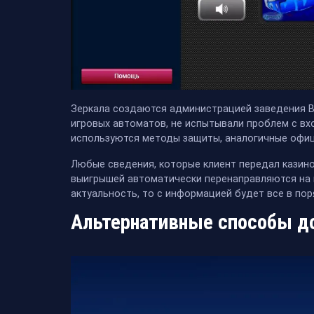
Зеркала создаются администрацией заведения В
игровых автоматов, не испытывали проблем с вх
используются методы защиты, аналогичные офиц
Любые сведения, которые клиент передал казино
выигрышей автоматически перенаправляются на г
актуальность, то с информацией будет все в пор
Альтернативные способы до