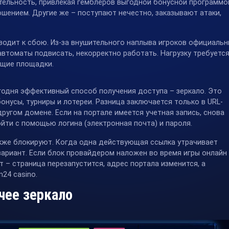
тельность, привлекая гемблеров выгодной бонусной программо
шением. Другие же – поступают нечестно, заказывают атаки,
иводит к сбою. Из-за внушительного наплыва игроков официаль
автоматы подвисать, некорректно работать. Нагрузку требуетс
ющие площадки.
егодня эффективный способ получения доступа – зеркало. Это
онусы, турниры и лотереи. Разница заключается только в URL-
ругом домене. Если на портале имеется учетная запись, снова
йти с помощью логина (электронная почта) и пароля.
также блокируют. Когда одна действующая ссылка утрачивает
вариант. Если блок провайдером наложен во время игры онлайн
 – страница перезапустится, адрес портала изменится, а
24 casino.
чее зеркало