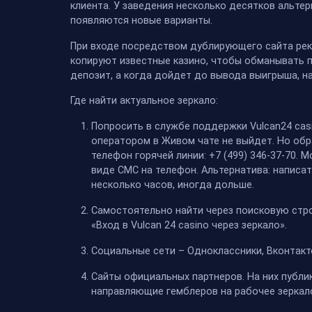
клиента. У заведения несколько десятков альте
появляются новые варианты.
При входе посредством дублирующего сайта рек
копируют известные казино, чтобы обманывать п
депозит, а когда дойдет до вывода выигрыша, н
Где найти актуальное зеркало:
Попросить в службе поддержки Vulcan24 casin
оператором в Живом чате не выйдет. Но обр
телефон горячей линии: +7 (499) 346-37-70. 
виде СМС на телефон. Альтернатива: написат
несколько часов, иногда дольше.
Самостоятельно найти через поисковую строк
«Вход в Vulcan 24 casino через зеркало».
Социальные сети – Одноклассники, Вконтакте, 
Сайты официальных партнеров. На них публик
направляющие гемблеров на рабочее зеркал