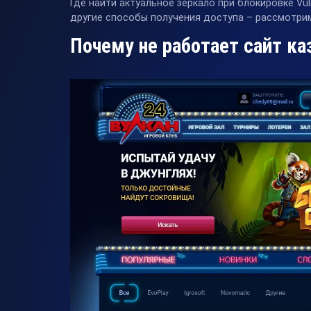
Где найти актуальное зеркало при блокировке Vu
другие способы получения доступа – рассмотрим
Почему не работает сайт ка