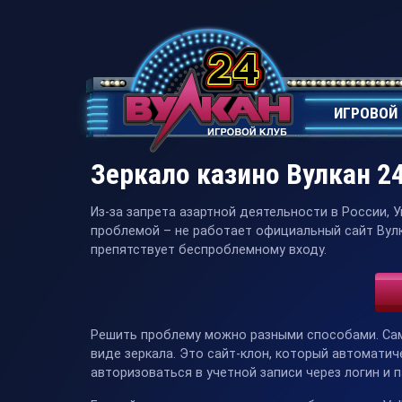
ИГРОВОЙ
Зеркало казино Вулкан 2
Из-за запрета азартной деятельности в России, 
проблемой – не работает официальный сайт Вулк
препятствует беспроблемному входу.
Решить проблему можно разными способами. Сам
виде зеркала. Это сайт-клон, который автомати
авторизоваться в учетной записи через логин и п