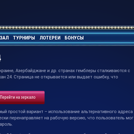
 ЗАЛ
ТУРНИРЫ
ЛОТЕРЕИ
БОНУСЫ
4
Украине, Азербайджане и др. странах гемблеры сталкиваются с
ан 24. Страница не открывается или выдает ошибку, что
Перейти на зеркало
ый простой вариант – использование альтернативного адреса
чески перенаправляет на рабочую версию, что пользователь мог
ароль.