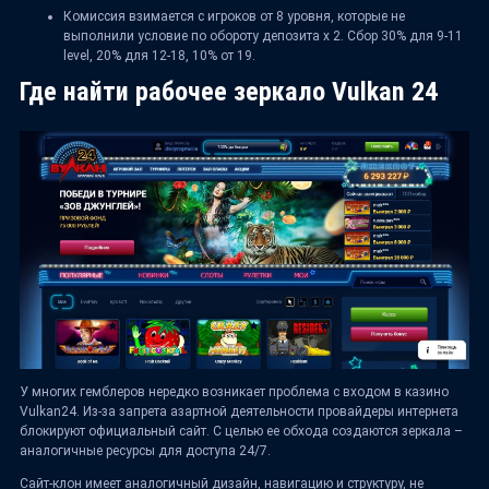
Комиссия взимается с игроков от 8 уровня, которые не
выполнили условие по обороту депозита х 2. Сбор 30% для 9-11
level, 20% для 12-18, 10% от 19.
Где найти рабочее зеркало Vulkan 24
У многих гемблеров нередко возникает проблема с входом в казино
Vulkan24. Из-за запрета азартной деятельности провайдеры интернета
блокируют официальный сайт. С целью ее обхода создаются зеркала –
аналогичные ресурсы для доступа 24/7.
Сайт-клон имеет аналогичный дизайн, навигацию и структуру, не