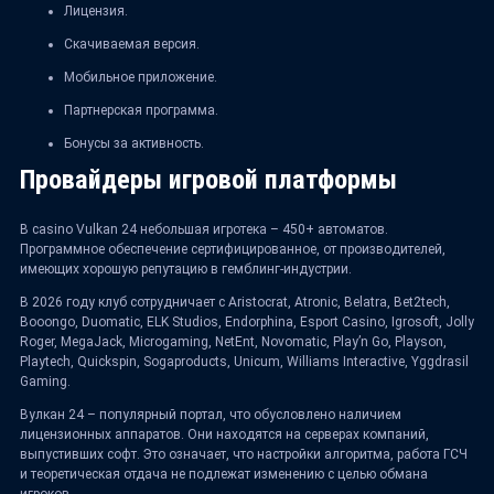
Лицензия.
Скачиваемая версия.
Мобильное приложение.
Партнерская программа.
Бонусы за активность.
Провайдеры игровой платформы
В casino Vulkan 24 небольшая игротека – 450+ автоматов.
Программное обеспечение сертифицированное, от производителей,
имеющих хорошую репутацию в гемблинг-индустрии.
В 2026 году клуб сотрудничает с Aristocrat, Atronic, Belatra, Bet2tech,
Booongo, Duomatic, ELK Studios, Endorphina, Esport Casino, Igrosoft, Jolly
Roger, MegaJack, Microgaming, NetEnt, Novomatic, Play’n Go, Playson,
Playtech, Quickspin, Sogaproducts, Unicum, Williams Interactive, Yggdrasil
Gaming.
Вулкан 24 – популярный портал, что обусловлено наличием
лицензионных аппаратов. Они находятся на серверах компаний,
выпустивших софт. Это означает, что настройки алгоритма, работа ГСЧ
и теоретическая отдача не подлежат изменению с целью обмана
игроков.