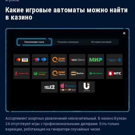
Какие игровые автоматы можно найти
в казино
Ассортимент азартных развлечений незначительный. В казино Вулкан
24 отсутствуют игры с профессиональными дилерами. Есть только
вариации, работающие на генераторе случайных чисел.