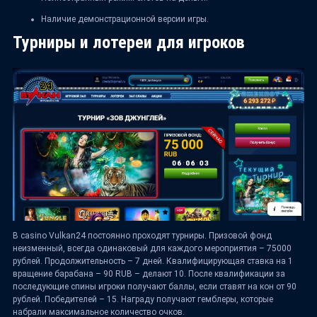
Наличие демонстрационной версии игры.
Турниры и лотереи для игроков
В casino Vulkan24 постоянно проходят турниры. Призовой фонд
неизменный, всегда одинаковый для каждого мероприятия – 75000
рублей. Продолжительность – 7 дней. Квалифицирующая ставка на 1
вращение барабана – 90 RUB – делают 10. После квалификации за
последующие спины игроки получают баллы, если ставят на кон от 90
рублей. Победителей – 15. Награду получают гемблеры, которые
набрали максимальное количество очков.