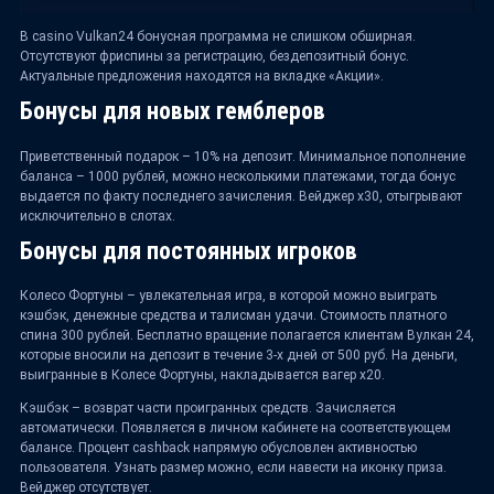
В casino Vulkan24 бонусная программа не слишком обширная.
Отсутствуют фриспины за регистрацию, бездепозитный бонус.
Актуальные предложения находятся на вкладке «Акции».
Бонусы для новых гемблеров
Приветственный подарок – 10% на депозит. Минимальное пополнение
баланса – 1000 рублей, можно несколькими платежами, тогда бонус
выдается по факту последнего зачисления. Вейджер х30, отыгрывают
исключительно в слотах.
Бонусы для постоянных игроков
Колесо Фортуны – увлекательная игра, в которой можно выиграть
кэшбэк, денежные средства и талисман удачи. Стоимость платного
спина 300 рублей. Бесплатно вращение полагается клиентам Вулкан 24,
которые вносили на депозит в течение 3-х дней от 500 руб. На деньги,
выигранные в Колесе Фортуны, накладывается вагер х20.
Кэшбэк – возврат части проигранных средств. Зачисляется
автоматически. Появляется в личном кабинете на соответствующем
балансе. Процент cashback напрямую обусловлен активностью
пользователя. Узнать размер можно, если навести на иконку приза.
Вейджер отсутствует.