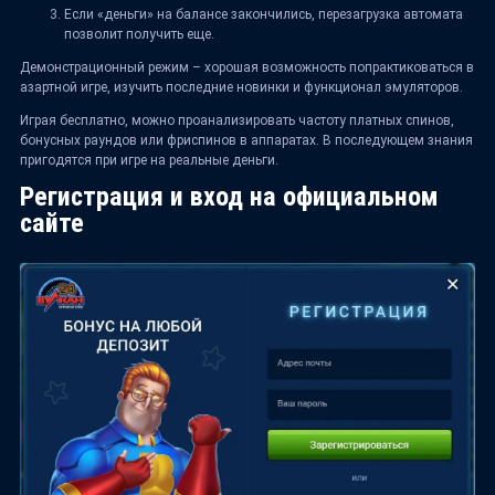
Если «деньги» на балансе закончились, перезагрузка автомата
позволит получить еще.
Демонстрационный режим – хорошая возможность попрактиковаться в
азартной игре, изучить последние новинки и функционал эмуляторов.
Играя бесплатно, можно проанализировать частоту платных спинов,
бонусных раундов или фриспинов в аппаратах. В последующем знания
пригодятся при игре на реальные деньги.
Регистрация и вход на официальном
сайте