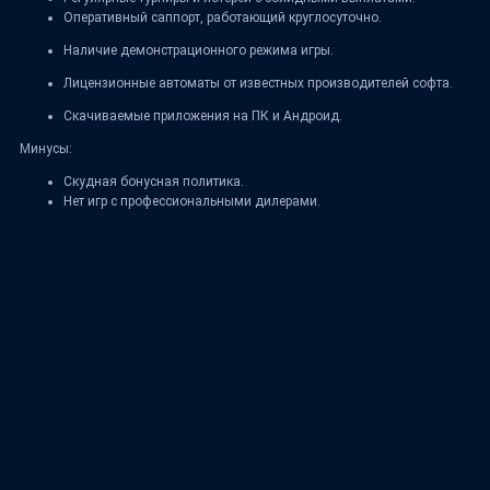
Оперативный саппорт, работающий круглосуточно.
Наличие демонстрационного режима игры.
Лицензионные автоматы от известных производителей софта.
Скачиваемые приложения на ПК и Андроид.
Минусы:
Скудная бонусная политика.
Нет игр с профессиональными дилерами.
Отсутствует приложение на IOS.
Реальные отзывы игроков об игре в
клубе
В интернете отзывы о casino Vulkan24 разноплановые. Негативные
моменты обусловлены непонятными условиями программы
лояльности, отсутствием живого казино. Высокий лимит на выплату на
пластиковые карты, завышенные сроки вывода – явные недостатки,
которые требуют доработки, считают клиенты.
Положительные комментарии свидетельствуют о разнообразии,
интересных акциях, выгодных соревнованиях. Нравится гемблерам