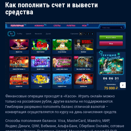
Как пополнить счет и вывести
средства
Финансовые операции проходят в «Кассе». Играть онлайн можно
только на российские рубли, другие валюты не поддерживаются.
Гемблерам разрешено пополнять баланс отличной валютой –
конвертация осуществляется по курсу на день зачисления средств.
Способы пополнения баланса: Visa, MasterCard, Maestro, МИР,
Яндекс.Деньги, QIWI, Вебмани, Альфа-Банк, Сбербанк Онлайн, сотовые