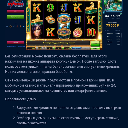
Без регистрации можно поиграть онлайн бесплатно. Для этого
нажимают на иконке аппарата кнопку «Демо». После загрузки слота
пользователь увидит, что на баланс зачислены виртуальные кредиты.
На них делают ставки, вращая барабаны.
Ознакомительный режим предусмотрен в полной версии для ПК, в
мобильном казино и специализированных приложениях Вулкан 24,
которые устанавливают на компьютер или смартфон/планшет.
Особенности демо:
Виртуальные кредиты не являются деньгами, поэтому выигрыш
вывести нельзя.
Гемблеры в демо ничем не ограничены – могут играть столько,
сколько захочется.