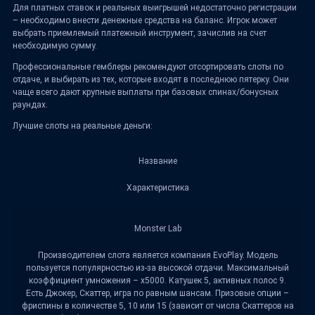
Для платных ставок и реальных выигрышей недостаточно регистрации
– необходимо внести денежные средства на баланс. Игрок может
выбрать приемлемый платежный инструмент, зачислив на счет
необходимую сумму.
Профессиональные гемблеры рекомендуют отсортировать слоты по
отдаче, и выбирать из тех, которые входят в последнюю пятерку. Они
чаще всего дают крупные выплаты при базовых спинах/бонусных
раундах.
Лучшие слоты на реальные деньги:
Название
Характеристика
Monster Lab
Производителем слота является компания EvoPlay. Модель
пользуется популярностью из-за высокой отдачи. Максимальный
коэффициент умножения – х5000. Катушек 5, активных полос 9.
Есть Джокер, Скаттер, игра по равным шансам. Призовые опции –
фриспины в количестве 5, 10 или 15 (зависит от числа Скаттеров на