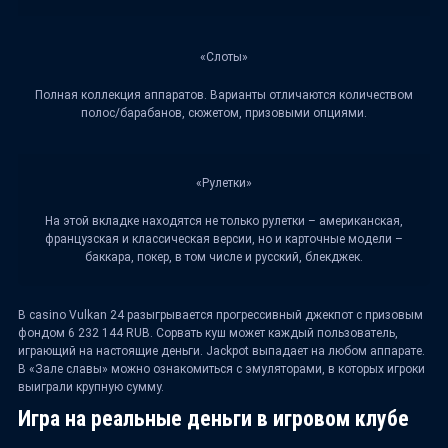
«Слоты»
Полная коллекция аппаратов. Варианты отличаются количеством
полос/барабанов, сюжетом, призовыми опциями.
«Рулетки»
На этой вкладке находятся не только рулетки – американская,
французская и классическая версии, но и карточные модели –
баккара, покер, в том числе и русский, блекджек.
В casino Vulkan 24 разыгрывается прогрессивный джекпот с призовым
фондом 6 232 144 RUB. Сорвать куш может каждый пользователь,
играющий на настоящие деньги. Jackpot выпадает на любом аппарате.
В «Зале славы» можно ознакомиться с эмуляторами, в которых игроки
выиграли крупную сумму.
Игра на реальные деньги в игровом клубе