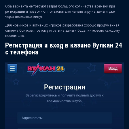
Оба варианта не требуют затрат большого количества времени при
регистрации и позволяют пользователю начать игру на деньги уже
через несколько минут.
Для новичков и активных игроков разработана хорошо продуманная
система бонусов, поэтому играть на деньги будет интересно каждому
посетителю.
Регистрация и вход в казино Вулкан 24
с телефона