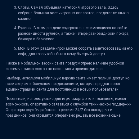
Слоты. Самая объемная категория игрового зала. Здесь
собрана большая часть игровых аппаратов, представленных в
казино.
Рулетки. В этом разделе содержатся все имеющиеся на сайте
разновидности рулеток, а также четыре разновидности покера,
баккара и блэкджек.
Мои. В этом разделе игрок может собрать заинтересовавший его
софт, для того чтобы был к нему быстрый доступ.
Также в мобильной версии сайта предусмотрено наличие удобной
системы поиска слотов по названию и производителю.
Гемблер, используя мобильную версию сайта имеет полный доступ ко
всем акциям и бонусным предложениям, которые предлагаются
администрацией сайта для постоянных и новых пользователей.
Посетители, использующие для игры смартфоны и планшеты, имеют
возможность оперативно связаться с службой технической поддержки.
Операторы службы работают в режиме 24/7 без выходных и
праздников, они стремятся оперативно решать все возникающие
спорные вопросы и технические проблемы.
Плюсы и минусы мобильной версии
Vulkan 24