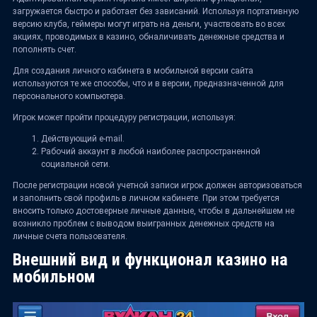
загружается быстро и работает без зависаний. Используя портативную
версию клуба, геймеры могут играть на деньги, участвовать во всех
акциях, проводимых в казино, обналичивать денежные средства и
пополнять счет.
Для создания личного кабинета в мобильной версии сайта
используются те же способы, что и в версии, предназначенной для
персонального компьютера.
Игрок может пройти процедуру регистрации, используя:
Действующий e-mail.
Рабочий аккаунт в любой наиболее распространенной
социальной сети.
После регистрации новой учетной записи игрок должен авторизоваться
и заполнить свой профиль в личном кабинете. При этом требуется
вносить только достоверные личные данные, чтобы в дальнейшем не
возникло проблем с выводом выигранных денежных средств на
личные счета пользователя.
Внешний вид и функционал казино на
мобильном