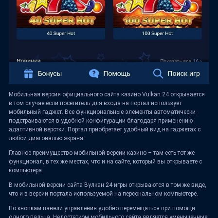
Мобильная версия официального сайта казино Vulkan 24 открывается
в том случае если посетитель для входа на портал использует
мобильный гаджет. Все функциональные элементы автоматически
подстраиваются в удобной конфигурации благодаря применению
адаптивной верстки. Портал приобретает удобный вид на гаджетах с
любой диагональю экрана.
Главное преимущество мобильной версии казино – там есть тот же
функционал, в тех же местах, что и на сайте, который вы открываете с
компьютера.
В мобильной версии сайта Вулкан 24 игры открываются в том же виде,
что и в версии портала используемой на персональном компьютере.
По кнопкам панели управления удобно перемещаться при помощи
одного пальца. Недостатком мобильного сайта является уменьшенные