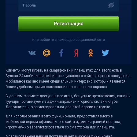
Клиенты могут играть на смартфонах и планшетах для этого есть в
Вулкан 24 мобильная версия официального сайта игорного заведения.
Мобильное казино имеет специальный интерфейс, который является
более удобным при использовании на сенсорных экранах.
В данном формате доступны все игры, бонусные предложения, акции и
турниры, организуемые администрацией игорного онлайн клуба.
Дополнительно регистрироваться для этой версии не нужно.
Для использования всего функционала, предоставляемого в
мобильной версии официального сайта администрацией портала,
игроку нужно зарегистрироваться со смартфона или планшета.
Адаптированная версия портала имеет широкий функционал,